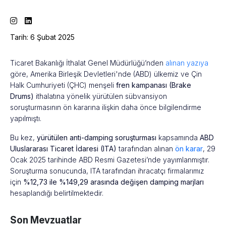
Tarih: 6 Şubat 2025
Ticaret Bakanlığı İthalat Genel Müdürlüğü’nden
alınan yazıya
göre, Amerika Birleşik Devletleri'nde (ABD) ülkemiz ve Çin
Halk Cumhuriyeti (ÇHC) menşeli
fren kampanası (Brake
Drums)
ithalatına yönelik yürütülen sübvansiyon
soruşturmasının ön kararına ilişkin daha önce bilgilendirme
yapılmıştı.
Bu kez,
yürütülen anti-damping soruşturması
kapsamında
ABD
Uluslararası Ticaret İdaresi (ITA)
tarafından alınan
ön karar
, 29
Ocak 2025 tarihinde ABD Resmi Gazetesi’nde yayımlanmıştır.
Soruşturma sonucunda, ITA tarafından ihracatçı firmalarımız
için
%12,73 ile %149,29 arasında değişen damping marjları
hesaplandığı belirtilmektedir.
Son Mevzuatlar