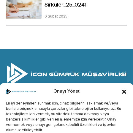
Sirkuler_25_0241
6 Şubat 2025
Onayı Yönet
© İcon Gümrük Müşavirliği
2026. Her hakkı saklıdır.
© Designed by
methodda
En iyi deneyimleri sunmak için, cihaz bilgilerini saklamak ve/veya
bunlara erişmek amacıyla çerezler gibi teknolojiler kullanıyoruz. Bu
Gizlilik Politikası
teknolojilere izin vermek, bu sitedeki tarama davranışı veya
benzersiz kimlikler gibi verileri işlememize izin verecektir. Onay
Çerez Politikası
vermemek veya onayı geri çekmek, belirli özellikleri ve işlevleri
Aydınlatma Metni
olumsuz etkileyebilir.