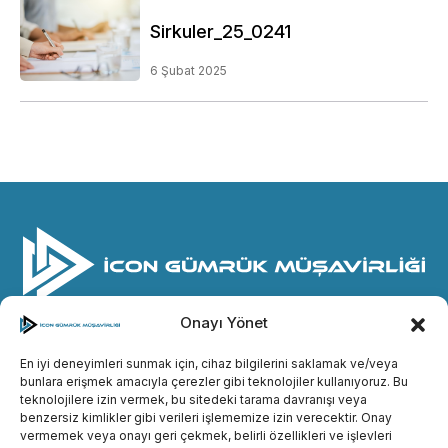
Sirkuler_25_0241
6 Şubat 2025
Onayı Yönet
© İcon Gümrük Müşavirliği
2026. Her hakkı saklıdır.
© Designed by
methodda
En iyi deneyimleri sunmak için, cihaz bilgilerini saklamak ve/veya
bunlara erişmek amacıyla çerezler gibi teknolojiler kullanıyoruz. Bu
Gizlilik Politikası
teknolojilere izin vermek, bu sitedeki tarama davranışı veya
benzersiz kimlikler gibi verileri işlememize izin verecektir. Onay
Çerez Politikası
vermemek veya onayı geri çekmek, belirli özellikleri ve işlevleri
Aydınlatma Metni