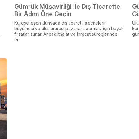
Gümrük Müşavirliği ile Dış Ticarette
Gü
Bir Adım Öne Geçin
G
Küreselleşen dünyada dış ticaret, işletmelerin
Ulu
büyümesi ve uluslararası pazarlara açılması için büyük
kar
..
fırsatlar sunar. Ancak ithalat ve ihracat süreçlerinde
güm
en...