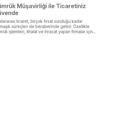
mrük Müşavirliği ile Ticaretiniz
üvende
slararası ticaret, birçok fırsat sunduğu kadar
maşık süreçleri de beraberinde getirir. Özellikle
rük işlemleri, ithalat ve ihracat yapan firmalar için...