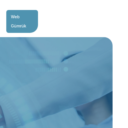
Web
Gümrük