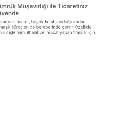
mrük Müşavirliği ile Ticaretiniz
üvende
slararası ticaret, birçok fırsat sunduğu kadar
maşık süreçleri de beraberinde getirir. Özellikle
rük işlemleri, ithalat ve ihracat yapan firmalar için...