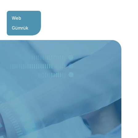
Web
Gümrük