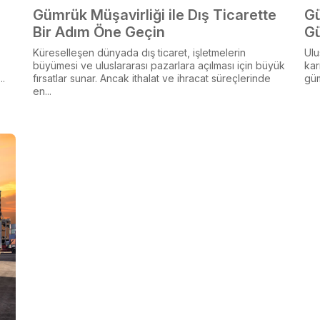
Gümrük Müşavirliği ile Dış Ticarette
Gü
Bir Adım Öne Geçin
G
Küreselleşen dünyada dış ticaret, işletmelerin
Ulu
büyümesi ve uluslararası pazarlara açılması için büyük
kar
..
fırsatlar sunar. Ancak ithalat ve ihracat süreçlerinde
güm
en...