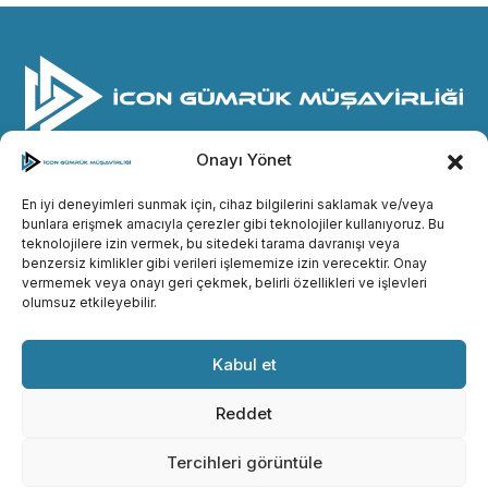
Onayı Yönet
© İcon Gümrük Müşavirliği
2026. Her hakkı saklıdır.
© Designed by
methodda
En iyi deneyimleri sunmak için, cihaz bilgilerini saklamak ve/veya
bunlara erişmek amacıyla çerezler gibi teknolojiler kullanıyoruz. Bu
Gizlilik Politikası
teknolojilere izin vermek, bu sitedeki tarama davranışı veya
benzersiz kimlikler gibi verileri işlememize izin verecektir. Onay
Çerez Politikası
vermemek veya onayı geri çekmek, belirli özellikleri ve işlevleri
Aydınlatma Metni
olumsuz etkileyebilir.
Kurumsal
Kabul et
Hizmetlerimiz
Reddet
İletişim Bilgileri
Tercihleri görüntüle